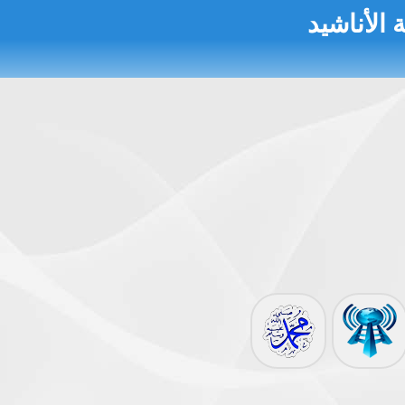
 الأناشيد
 النووية