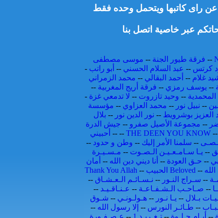
ط عن راى كاتبها ويتحمل وحده فقط
اتكم عبر خاصية اتصل بنا
--
فرقة طيور الجنة
--
موسى مصطفى
 كرتس
--
عبد السلام الحسني
--
أبو راتب
-
يد غلام
--
أحمد البقالي
--
محمد الزمراني
--
يوسف رمزي
--
فرقة أريج المغربية
--
المحمدية
--
وحيد تازروت
--
لا تدمعي غزة
-
ين
--
نبيل نور
--
محمد العزاوي
--
مؤسسة
 العزيز بوشرويط
--
نور الدين نور
--
بلال
ضر
--
مجموعة الأصيل صفرو
--
جيش الدرة
-
THE DEEN YOU KNOW
--
--
أحبيني
ـصـى
--
سلمنا الأمر إليك
--
وطن و حدود
--
ق
--
يـا سـامـعـيـن الـصـوت
--
مـسـيـرة
بي
--
حـق العودة
--
أنا ديني دين الله
--
أمان
الله
--
الحبيب Beloved
--
Thank You Allah
ـة
--
سـراج النـور
--
نـسـائـم الـعـشـاق
--
ـا
--
صـاحـب الـشـفـاعـة
--
عـنـاقـيـد
--
يـات بـلال
--
يـا نـور
--
هـولـونـي
--
شـوق
ـبـاب
--
طـائـر النورس
--
إلا رسول الله
--
ة
--
أيـام حـلـوة
--
تـغـريـد 1
--
عـصـفـورة