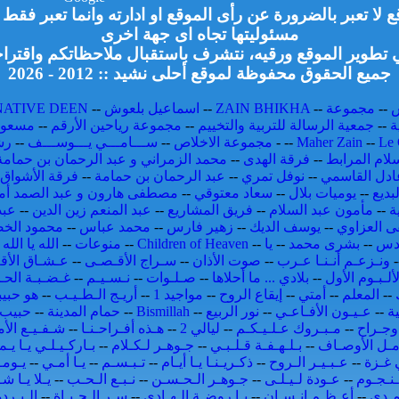
لا تعبر بالضرورة عن رأى الموقع او ادارته وانما تعبر فق
مسئوليتها تجاه اى جهة اخرى
تطوير الموقع ورقيه، نتشرف باستقبال ملاحظاتكم واقتراح
جميع الحقوق محفوظة لموقع أحلى نشيد :: 2012 - 2026
--
مجموعة
--
ZAIN BHIKHA
--
اسماعيل بلعوش
--
NATIVE DEEN
ة
--
جمعية الرسالة للتربية والتخييم
--
مجموعة رياحين الأرقم
--
مسعود
Le 
--
Maher Zain
--
-
مجموعة الاخلاص
--
ســـامـــي يـــوســـف
--
رش
لام المرابط
--
فرقة الهدى
--
محمد الزمراني و عبد الرحمان بن حمامة
ادل القاسمي
--
نوفل تمري
--
عبد الرحمان بن حمامة
--
فرقة الأشواق 
بديع
--
يوميات بلال
--
سعاد معتوقي
--
مصطفى هارون و عبد الصمد أم
ة
--
مأمون عبد السلام
--
فريق المشاريع
--
عبد المنعم زين الدين
--
عبد
 العزاوي
--
يوسف الديك
--
زهير فارس
--
محمد عباس
--
محمود الخ
قدس
--
بشرى محمد
--
يا
--
Children of Heaven
--
منوعات
--
الله يا الله
-
-
ونـزعـم أنـنـا عـرب
--
صوت الأذان
--
سـراج الأقـصـى
--
عـشـاق الأق
لألـبـوم الأول
--
بلادي ... ما أحلاها
--
صـلـوات
--
نـسـيـم
--
غـضـبـة الحـ
--
المعلم
--
أمتي
--
إيقاع الروح
--
مواجيد 1
--
أريـج الـطـيـب
--
هو حبي
ة
--
عـيـون الأفـاعـي
--
نور الربيع
--
Bismillah
--
حمام المدينة
--
حبيب 
جـراح
--
مـبـروك عـلـيـكـم
--
ليالي 2
--
هـذه أفـراحـنـا
--
شـفـيـع الأم
مـل الأوصـاف
--
بـلـهـفـة قـلـبـي
--
جـوهـر لـكـلام
--
بـاركـيـلـي يـا يـم
ي غـزة
--
عـبـيـر الـروح
--
ذكـريـنـا يـا أيـام
--
تـبـسـم
--
يـا أمـي
--
يـومـ
نـجـوم
--
عـودة لـيـلـى
--
جـوهـر الـحـسـن
--
نـبـع الـحـب
--
يـلا يـا ش
مـدي
--
أعـظـم إنـسـان
--
يـا روضـة الـهـادي
--
سـر الـحـيـاة
--
الـبـرد