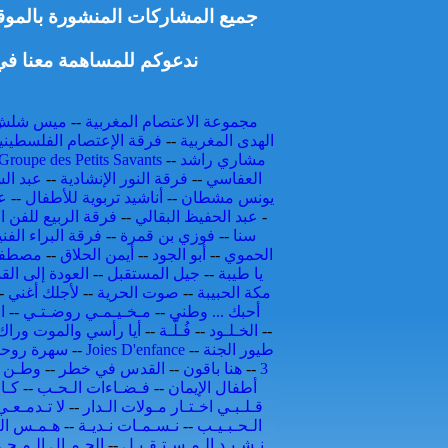
جميع المشاركات المنشورة بالموقع 
ندعوكم للمساهمة معنا في 
مجموعة الاعتصام المغربية
--
ميس شلش
الهدى المغربية
--
فرقة الإعتصام الفلسطيني
مشاري راشد
--
Groupe des Petits Savants
العفاسي
--
فرقة النور الإنشادية
--
عبد الس
يونس مشطان
--
أناشيد تربوية للأطفال
--
ع
-
عبد الحفيظ البقالي
--
فرقة الربيع للفن ال
سنا
--
فوزي بن قمرة
--
فرقة البراء الفني
الحموي
--
أبو الجود
--
أيمن الحلاق
--
مصطفى
يا طيبة
--
جيل المستقبل
--
العودة إلى ال
مكة الحبيبة
--
صوت الحرية
--
لأجلك أغني
-
أحبك ... وطني
--
مـخـيـمـي روضـتـي
--
ا
--
الخـلـود
--
فُـلّـة
--
أيا رأسي والموت وراك
طيور الجنة
--
Joies D'enfance
--
سهرة روحي
3
--
هنا باقون
--
القدس في خطر
--
وطـن و
أطفال الإيمان
--
فـضـاءات الـحـب
--
كـا
قـلـبـي اخـتـار مـولات الـدار
--
لا تـدمـعـ
الـحـبـيـب
--
نـسـمـات نـديـة
--
هـمـس الـ
نـشـيـد الـمـسـتـقـبـل
--
الجـمـال الـمـحـ