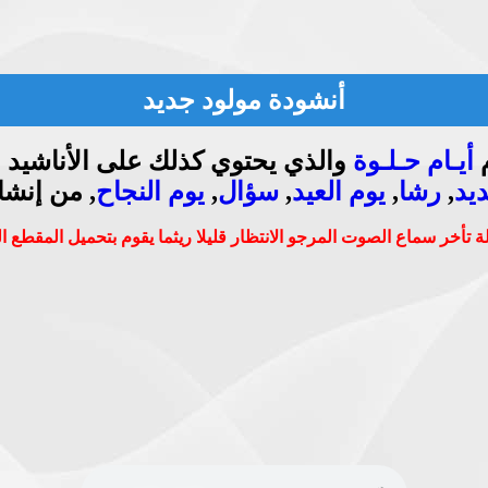
أنشودة مولود جديد
م
أيـام حـلـوة
والذي يحتوي كذلك على الأناشيد ال
يد
,
رشا
,
يوم العيد
,
سؤال
,
يوم النجاح
, من إنشا
 تأخر سماع الصوت المرجو الانتظار قليلا ريثما يقوم بتحميل المقطع 