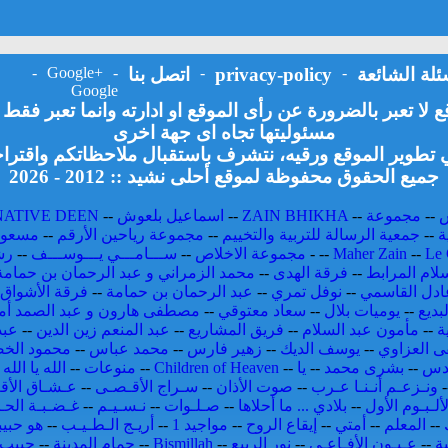
ئلة الشائعة
-
privacy-policy
-
اتصل بنا
-
Google+
-
Google
لا تعبر بالضرورة عن رأى الموقع او ادارته وانما تعبر فق
مسئوليتها تجاه اى جهة اخرى
تطوير الموقع ورقيه، نتشرف باستقبال ملاحظاتكم واقتراح
جميع الحقوق محفوظة لموقع أحلى نشيد :: 2012 - 2026
--
مجموعة
--
ZAIN BHIKHA
--
اسماعيل بلعوش
--
NATIVE DEEN
ة
--
جمعية الرسالة للتربية والتخييم
--
مجموعة رياحين الأرقم
--
مسعود
Le 
--
Maher Zain
--
-
مجموعة الاخلاص
--
ســـامـــي يـــوســـف
--
رش
لام المرابط
--
فرقة الهدى
--
محمد الزمراني و عبد الرحمان بن حمامة
ادل القاسمي
--
نوفل تمري
--
عبد الرحمان بن حمامة
--
فرقة الأشواق 
بديع
--
يوميات بلال
--
سعاد معتوقي
--
مصطفى هارون و عبد الصمد أم
ة
--
مأمون عبد السلام
--
فريق المشاريع
--
عبد المنعم زين الدين
--
عبد
 العزاوي
--
يوسف الديك
--
زهير فارس
--
محمد عباس
--
محمود الخ
قدس
--
بشرى محمد
--
يا
--
Children of Heaven
--
منوعات
--
الله يا الله
-
-
ونـزعـم أنـنـا عـرب
--
صوت الأذان
--
سـراج الأقـصـى
--
عـشـاق الأق
لألـبـوم الأول
--
بلادي ... ما أحلاها
--
صـلـوات
--
نـسـيـم
--
غـضـبـة الحـ
--
المعلم
--
أمتي
--
إيقاع الروح
--
مواجيد 1
--
أريـج الـطـيـب
--
هو حبي
ة
--
عـيـون الأفـاعـي
--
نور الربيع
--
Bismillah
--
حمام المدينة
--
حبيب 