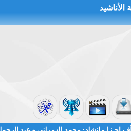
 الأناشيد
صورة
إذاعة الأناشيد
الأحاديث النووية
أفـراحـنـا - إنشاد: محمد الزمراني و عبد الرحم