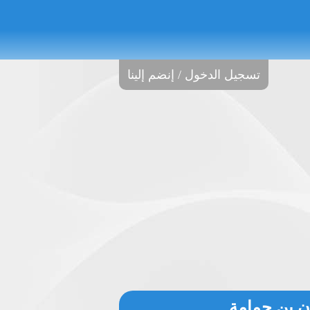
تسجيل الدخول / إنضم إلينا
ان بن حمامة