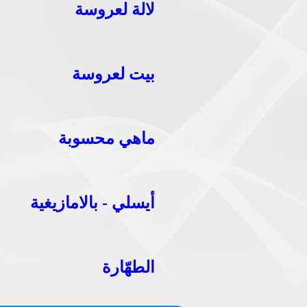
لالة لعروسة
بيت لعروسة
ماهي محسوبة
أيسلي - بالامازيغية
الطهّارة