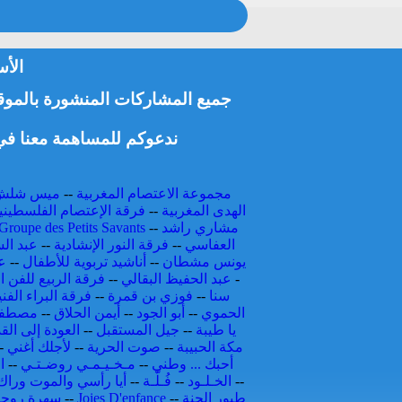
الأس
جميع المشاركات المنشورة بالموقع 
ندعوكم للمساهمة معنا في 
مجموعة الاعتصام المغربية
--
ميس شلش
الهدى المغربية
--
فرقة الإعتصام الفلسطيني
مشاري راشد
--
Groupe des Petits Savants
العفاسي
--
فرقة النور الإنشادية
--
عبد الس
يونس مشطان
--
أناشيد تربوية للأطفال
--
ع
-
عبد الحفيظ البقالي
--
فرقة الربيع للفن ال
سنا
--
فوزي بن قمرة
--
فرقة البراء الفني
الحموي
--
أبو الجود
--
أيمن الحلاق
--
مصطفى
يا طيبة
--
جيل المستقبل
--
العودة إلى ال
مكة الحبيبة
--
صوت الحرية
--
لأجلك أغني
-
أحبك ... وطني
--
مـخـيـمـي روضـتـي
--
ا
--
الخـلـود
--
فُـلّـة
--
أيا رأسي والموت وراك
طيور الجنة
--
Joies D'enfance
--
سهرة روحي