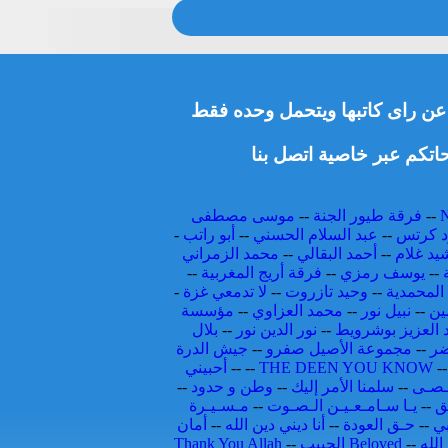
ط عن راى كاتبها ويتحمل وحده فقط
اتكم عبر خاصية اتصل بنا
--
فرقة طيور الجنة
--
موسى مصطفى
 كرتس
--
عبد السلام الحسني
--
أبو راتب
-
يد غلام
--
أحمد البقالي
--
محمد الزمراني
--
يوسف رمزي
--
فرقة أريج المغربية
--
المحمدية
--
وحيد تازروت
--
لا تدمعي غزة
-
ين
--
نبيل نور
--
محمد العزاوي
--
مؤسسة
 العزيز بوشرويط
--
نور الدين نور
--
بلال
ضر
--
مجموعة الأصيل صفرو
--
جيش الدرة
-
THE DEEN YOU KNOW
--
--
أحبيني
ـصـى
--
سلمنا الأمر إليك
--
وطن و حدود
--
ق
--
يـا سـامـعـيـن الـصـوت
--
مـسـيـرة
بي
--
حـق العودة
--
أنا ديني دين الله
--
أمان
الله
--
الحبيب Beloved
--
Thank You Allah