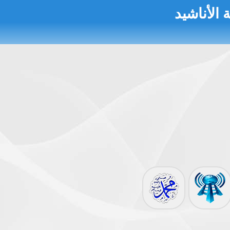
 الأناشيد
 النووية