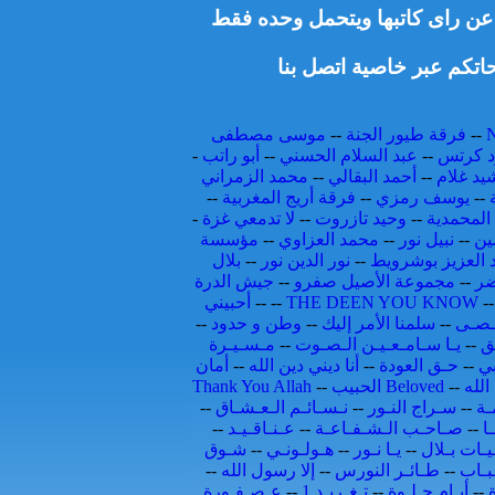
ط عن راى كاتبها ويتحمل وحده فقط
اتكم عبر خاصية اتصل بنا
--
فرقة طيور الجنة
--
موسى مصطفى
 كرتس
--
عبد السلام الحسني
--
أبو راتب
-
يد غلام
--
أحمد البقالي
--
محمد الزمراني
--
يوسف رمزي
--
فرقة أريج المغربية
--
المحمدية
--
وحيد تازروت
--
لا تدمعي غزة
-
ين
--
نبيل نور
--
محمد العزاوي
--
مؤسسة
 العزيز بوشرويط
--
نور الدين نور
--
بلال
ضر
--
مجموعة الأصيل صفرو
--
جيش الدرة
-
THE DEEN YOU KNOW
--
--
أحبيني
ـصـى
--
سلمنا الأمر إليك
--
وطن و حدود
--
ق
--
يـا سـامـعـيـن الـصـوت
--
مـسـيـرة
بي
--
حـق العودة
--
أنا ديني دين الله
--
أمان
الله
--
الحبيب Beloved
--
Thank You Allah
ـة
--
سـراج النـور
--
نـسـائـم الـعـشـاق
--
ـا
--
صـاحـب الـشـفـاعـة
--
عـنـاقـيـد
--
يـات بـلال
--
يـا نـور
--
هـولـونـي
--
شـوق
ـبـاب
--
طـائـر النورس
--
إلا رسول الله
--
ة
--
أيـام حـلـوة
--
تـغـريـد 1
--
عـصـفـورة