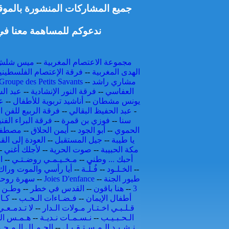
جميع المشاركات المنشورة بالموقع 
ندعوكم للمساهمة معنا في 
مجموعة الاعتصام المغربية
--
ميس شلش
الهدى المغربية
--
فرقة الإعتصام الفلسطيني
مشاري راشد
--
Groupe des Petits Savants
العفاسي
--
فرقة النور الإنشادية
--
عبد الس
يونس مشطان
--
أناشيد تربوية للأطفال
--
ع
-
عبد الحفيظ البقالي
--
فرقة الربيع للفن ال
سنا
--
فوزي بن قمرة
--
فرقة البراء الفني
الحموي
--
أبو الجود
--
أيمن الحلاق
--
مصطفى
يا طيبة
--
جيل المستقبل
--
العودة إلى ال
مكة الحبيبة
--
صوت الحرية
--
لأجلك أغني
-
أحبك ... وطني
--
مـخـيـمـي روضـتـي
--
ا
--
الخـلـود
--
فُـلّـة
--
أيا رأسي والموت وراك
طيور الجنة
--
Joies D'enfance
--
سهرة روحي
3
--
هنا باقون
--
القدس في خطر
--
وطـن و
أطفال الإيمان
--
فـضـاءات الـحـب
--
كـا
قـلـبـي اخـتـار مـولات الـدار
--
لا تـدمـعـ
الـحـبـيـب
--
نـسـمـات نـديـة
--
هـمـس الـ
نـشـيـد الـمـسـتـقـبـل
--
الجـمـال الـمـحـ