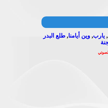
,
يارب
,
وين أيامنا
,
طلع البدر
نة
الصوتي