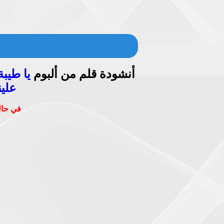
أنشودة قلم من ألبوم
يا طيبة
علين
في حالة