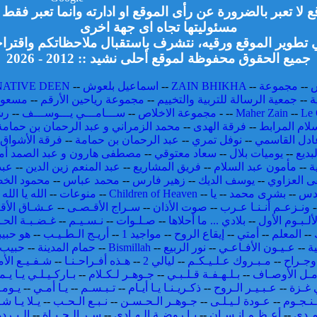
لا تعبر بالضرورة عن رأى الموقع او ادارته وانما تعبر فق
مسئوليتها تجاه اى جهة اخرى
تطوير الموقع ورقيه، نتشرف باستقبال ملاحظاتكم واقتراح
جميع الحقوق محفوظة لموقع أحلى نشيد :: 2012 - 2026
--
مجموعة
--
ZAIN BHIKHA
--
اسماعيل بلعوش
--
NATIVE DEEN
ة
--
جمعية الرسالة للتربية والتخييم
--
مجموعة رياحين الأرقم
--
مسعود
Le 
--
Maher Zain
--
-
مجموعة الاخلاص
--
ســـامـــي يـــوســـف
--
رش
لام المرابط
--
فرقة الهدى
--
محمد الزمراني و عبد الرحمان بن حمامة
ادل القاسمي
--
نوفل تمري
--
عبد الرحمان بن حمامة
--
فرقة الأشواق 
بديع
--
يوميات بلال
--
سعاد معتوقي
--
مصطفى هارون و عبد الصمد أم
ة
--
مأمون عبد السلام
--
فريق المشاريع
--
عبد المنعم زين الدين
--
عبد
 العزاوي
--
يوسف الديك
--
زهير فارس
--
محمد عباس
--
محمود الخ
قدس
--
بشرى محمد
--
يا
--
Children of Heaven
--
منوعات
--
الله يا الله
-
-
ونـزعـم أنـنـا عـرب
--
صوت الأذان
--
سـراج الأقـصـى
--
عـشـاق الأق
لألـبـوم الأول
--
بلادي ... ما أحلاها
--
صـلـوات
--
نـسـيـم
--
غـضـبـة الحـ
--
المعلم
--
أمتي
--
إيقاع الروح
--
مواجيد 1
--
أريـج الـطـيـب
--
هو حبي
ة
--
عـيـون الأفـاعـي
--
نور الربيع
--
Bismillah
--
حمام المدينة
--
حبيب 
جـراح
--
مـبـروك عـلـيـكـم
--
ليالي 2
--
هـذه أفـراحـنـا
--
شـفـيـع الأم
مـل الأوصـاف
--
بـلـهـفـة قـلـبـي
--
جـوهـر لـكـلام
--
بـاركـيـلـي يـا يـم
ي غـزة
--
عـبـيـر الـروح
--
ذكـريـنـا يـا أيـام
--
تـبـسـم
--
يـا أمـي
--
يـومـ
نـجـوم
--
عـودة لـيـلـى
--
جـوهـر الـحـسـن
--
نـبـع الـحـب
--
يـلا يـا ش
مـدي
--
أعـظـم إنـسـان
--
يـا روضـة الـهـادي
--
سـر الـحـيـاة
--
الـبـرد