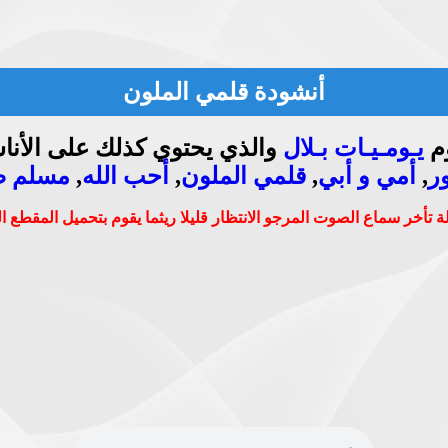
أنشودة قلمي الملون
وم
يـومـيـات بـلال
والذي يحتوي كذلك على الأناشي
ر
,
أمي و أبي
,
قلمي الملون
,
أحب الله
,
مسلم ص
 تأخر سماع الصوت المرجو الانتظار قليلا ريثما يقوم بتحميل المقطع 