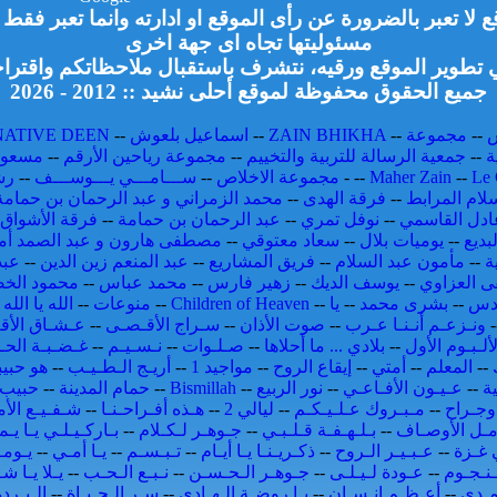
لا تعبر بالضرورة عن رأى الموقع او ادارته وانما تعبر فق
مسئوليتها تجاه اى جهة اخرى
تطوير الموقع ورقيه، نتشرف باستقبال ملاحظاتكم واقتراح
جميع الحقوق محفوظة لموقع أحلى نشيد :: 2012 - 2026
--
مجموعة
--
ZAIN BHIKHA
--
اسماعيل بلعوش
--
NATIVE DEEN
ة
--
جمعية الرسالة للتربية والتخييم
--
مجموعة رياحين الأرقم
--
مسعود
Le 
--
Maher Zain
--
-
مجموعة الاخلاص
--
ســـامـــي يـــوســـف
--
رش
لام المرابط
--
فرقة الهدى
--
محمد الزمراني و عبد الرحمان بن حمامة
ادل القاسمي
--
نوفل تمري
--
عبد الرحمان بن حمامة
--
فرقة الأشواق 
بديع
--
يوميات بلال
--
سعاد معتوقي
--
مصطفى هارون و عبد الصمد أم
ة
--
مأمون عبد السلام
--
فريق المشاريع
--
عبد المنعم زين الدين
--
عبد
 العزاوي
--
يوسف الديك
--
زهير فارس
--
محمد عباس
--
محمود الخ
قدس
--
بشرى محمد
--
يا
--
Children of Heaven
--
منوعات
--
الله يا الله
-
-
ونـزعـم أنـنـا عـرب
--
صوت الأذان
--
سـراج الأقـصـى
--
عـشـاق الأق
لألـبـوم الأول
--
بلادي ... ما أحلاها
--
صـلـوات
--
نـسـيـم
--
غـضـبـة الحـ
--
المعلم
--
أمتي
--
إيقاع الروح
--
مواجيد 1
--
أريـج الـطـيـب
--
هو حبي
ة
--
عـيـون الأفـاعـي
--
نور الربيع
--
Bismillah
--
حمام المدينة
--
حبيب 
جـراح
--
مـبـروك عـلـيـكـم
--
ليالي 2
--
هـذه أفـراحـنـا
--
شـفـيـع الأم
مـل الأوصـاف
--
بـلـهـفـة قـلـبـي
--
جـوهـر لـكـلام
--
بـاركـيـلـي يـا يـم
ي غـزة
--
عـبـيـر الـروح
--
ذكـريـنـا يـا أيـام
--
تـبـسـم
--
يـا أمـي
--
يـومـ
نـجـوم
--
عـودة لـيـلـى
--
جـوهـر الـحـسـن
--
نـبـع الـحـب
--
يـلا يـا ش
مـدي
--
أعـظـم إنـسـان
--
يـا روضـة الـهـادي
--
سـر الـحـيـاة
--
الـبـرد