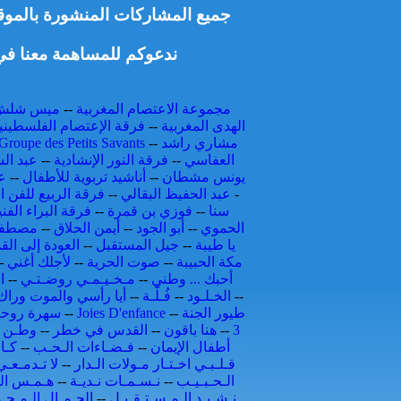
جميع المشاركات المنشورة بالموقع 
ندعوكم للمساهمة معنا في 
مجموعة الاعتصام المغربية
--
ميس شلش
الهدى المغربية
--
فرقة الإعتصام الفلسطيني
مشاري راشد
--
Groupe des Petits Savants
العفاسي
--
فرقة النور الإنشادية
--
عبد الس
يونس مشطان
--
أناشيد تربوية للأطفال
--
ع
-
عبد الحفيظ البقالي
--
فرقة الربيع للفن ال
سنا
--
فوزي بن قمرة
--
فرقة البراء الفني
الحموي
--
أبو الجود
--
أيمن الحلاق
--
مصطفى
يا طيبة
--
جيل المستقبل
--
العودة إلى ال
مكة الحبيبة
--
صوت الحرية
--
لأجلك أغني
-
أحبك ... وطني
--
مـخـيـمـي روضـتـي
--
ا
--
الخـلـود
--
فُـلّـة
--
أيا رأسي والموت وراك
طيور الجنة
--
Joies D'enfance
--
سهرة روحي
3
--
هنا باقون
--
القدس في خطر
--
وطـن و
أطفال الإيمان
--
فـضـاءات الـحـب
--
كـا
قـلـبـي اخـتـار مـولات الـدار
--
لا تـدمـعـ
الـحـبـيـب
--
نـسـمـات نـديـة
--
هـمـس الـ
نـشـيـد الـمـسـتـقـبـل
--
الجـمـال الـمـحـ