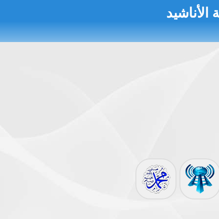
 الأناشيد
 النووية