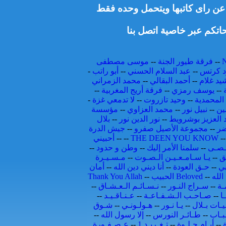
ط عن راى كاتبها ويتحمل وحده فقط
اتكم عبر خاصية اتصل بنا
--
فرقة طيور الجنة
--
موسى مصطفى
 كرتس
--
عبد السلام الحسني
--
أبو راتب
-
يد غلام
--
أحمد البقالي
--
محمد الزمراني
--
يوسف رمزي
--
فرقة أريج المغربية
--
المحمدية
--
وحيد تازروت
--
لا تدمعي غزة
-
ين
--
نبيل نور
--
محمد العزاوي
--
مؤسسة
 العزيز بوشرويط
--
نور الدين نور
--
بلال
ضر
--
مجموعة الأصيل صفرو
--
جيش الدرة
-
THE DEEN YOU KNOW
--
--
أحبيني
ـصـى
--
سلمنا الأمر إليك
--
وطن و حدود
--
ق
--
يـا سـامـعـيـن الـصـوت
--
مـسـيـرة
بي
--
حـق العودة
--
أنا ديني دين الله
--
أمان
الله
--
الحبيب Beloved
--
Thank You Allah
ـة
--
سـراج النـور
--
نـسـائـم الـعـشـاق
--
ـا
--
صـاحـب الـشـفـاعـة
--
عـنـاقـيـد
--
يـات بـلال
--
يـا نـور
--
هـولـونـي
--
شـوق
ـبـاب
--
طـائـر النورس
--
إلا رسول الله
--
ة
--
أيـام حـلـوة
--
تـغـريـد 1
--
عـصـفـورة