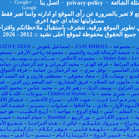
ئلة الشائعة
-
privacy-policy
-
اتصل بنا
-
Google+
-
Google
لا تعبر بالضرورة عن رأى الموقع او ادارته وانما تعبر فق
مسئوليتها تجاه اى جهة اخرى
تطوير الموقع ورقيه، نتشرف باستقبال ملاحظاتكم واقتراح
جميع الحقوق محفوظة لموقع أحلى نشيد :: 2012 - 2026
--
مجموعة
--
ZAIN BHIKHA
--
اسماعيل بلعوش
--
NATIVE DEEN
ة
--
جمعية الرسالة للتربية والتخييم
--
مجموعة رياحين الأرقم
--
مسعود
Le 
--
Maher Zain
--
-
مجموعة الاخلاص
--
ســـامـــي يـــوســـف
--
رش
لام المرابط
--
فرقة الهدى
--
محمد الزمراني و عبد الرحمان بن حمامة
ادل القاسمي
--
نوفل تمري
--
عبد الرحمان بن حمامة
--
فرقة الأشواق 
بديع
--
يوميات بلال
--
سعاد معتوقي
--
مصطفى هارون و عبد الصمد أم
ة
--
مأمون عبد السلام
--
فريق المشاريع
--
عبد المنعم زين الدين
--
عبد
 العزاوي
--
يوسف الديك
--
زهير فارس
--
محمد عباس
--
محمود الخ
قدس
--
بشرى محمد
--
يا
--
Children of Heaven
--
منوعات
--
الله يا الله
-
-
ونـزعـم أنـنـا عـرب
--
صوت الأذان
--
سـراج الأقـصـى
--
عـشـاق الأق
لألـبـوم الأول
--
بلادي ... ما أحلاها
--
صـلـوات
--
نـسـيـم
--
غـضـبـة الحـ
--
المعلم
--
أمتي
--
إيقاع الروح
--
مواجيد 1
--
أريـج الـطـيـب
--
هو حبي
ة
--
عـيـون الأفـاعـي
--
نور الربيع
--
Bismillah
--
حمام المدينة
--
حبيب 
جـراح
--
مـبـروك عـلـيـكـم
--
ليالي 2
--
هـذه أفـراحـنـا
--
شـفـيـع الأم
مـل الأوصـاف
--
بـلـهـفـة قـلـبـي
--
جـوهـر لـكـلام
--
بـاركـيـلـي يـا يـم
ي غـزة
--
عـبـيـر الـروح
--
ذكـريـنـا يـا أيـام
--
تـبـسـم
--
يـا أمـي
--
يـومـ