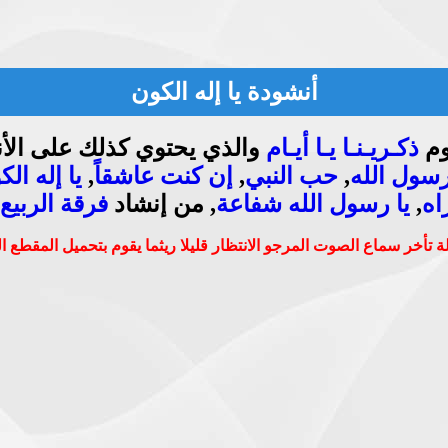
أنشودة يا إله الكون
وم
ذكـريـنـا يـا أيـام
والذي يحتوي كذلك على الأنا
رسول الله
,
حب النبي
,
إن كنت عاشقاً
,
يا إله ال
اه
,
يا رسول الله شفاعة
, من إنشاد
فرقة الربيع 
 تأخر سماع الصوت المرجو الانتظار قليلا ريثما يقوم بتحميل المقطع 