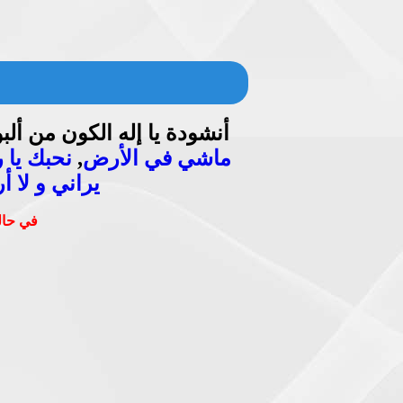
أنشودة يا إله الكون من ألب
ماشي في الأرض
,
نحبك يا 
يراني و لا أر
في حالة