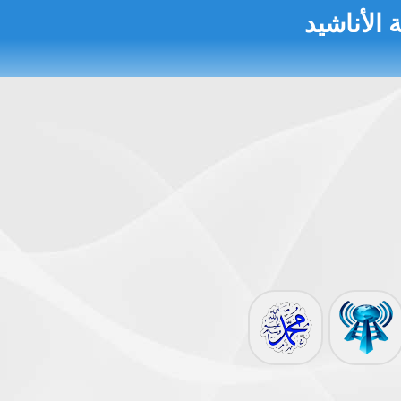
 الأناشيد
 النووية