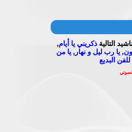
شيد التالية
ذكريني يا أيام
,
كون
,
يا رب ليل و نهار
,
يا من
للفن البديع
الصوتي