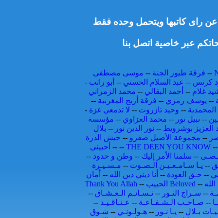
ط عن راى كاتبها ويتحمل وحده فقط
اتكم عبر خاصية اتصل بنا
--
فرقة طيور الجنة
--
موسى مصطفى
 كرتس
--
عبد السلام الحسني
--
أبو راتب
-
يد غلام
--
أحمد البقالي
--
محمد الزمراني
--
يوسف رمزي
--
فرقة أريج المغربية
--
المحمدية
--
وحيد تازروت
--
لا تدمعي غزة
-
ين
--
نبيل نور
--
محمد العزاوي
--
مؤسسة
 العزيز بوشرويط
--
نور الدين نور
--
بلال
ضر
--
مجموعة الأصيل صفرو
--
جيش الدرة
-
THE DEEN YOU KNOW
--
--
أحبيني
ـصـى
--
سلمنا الأمر إليك
--
وطن و حدود
--
ق
--
يـا سـامـعـيـن الـصـوت
--
مـسـيـرة
بي
--
حـق العودة
--
أنا ديني دين الله
--
أمان
الله
--
الحبيب Beloved
--
Thank You Allah
ـة
--
سـراج النـور
--
نـسـائـم الـعـشـاق
--
ـا
--
صـاحـب الـشـفـاعـة
--
عـنـاقـيـد
--
يـات بـلال
--
يـا نـور
--
هـولـونـي
--
شـوق