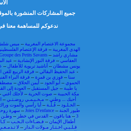
الأس
جميع المشاركات المنشورة بالموقع 
ندعوكم للمساهمة معنا في 
مجموعة الاعتصام المغربية
--
ميس شلش
الهدى المغربية
--
فرقة الإعتصام الفلسطيني
مشاري راشد
--
Groupe des Petits Savants
العفاسي
--
فرقة النور الإنشادية
--
عبد الس
يونس مشطان
--
أناشيد تربوية للأطفال
--
ع
-
عبد الحفيظ البقالي
--
فرقة الربيع للفن ال
سنا
--
فوزي بن قمرة
--
فرقة البراء الفني
الحموي
--
أبو الجود
--
أيمن الحلاق
--
مصطفى
يا طيبة
--
جيل المستقبل
--
العودة إلى ال
مكة الحبيبة
--
صوت الحرية
--
لأجلك أغني
-
أحبك ... وطني
--
مـخـيـمـي روضـتـي
--
ا
--
الخـلـود
--
فُـلّـة
--
أيا رأسي والموت وراك
طيور الجنة
--
Joies D'enfance
--
سهرة روحي
3
--
هنا باقون
--
القدس في خطر
--
وطـن و
أطفال الإيمان
--
فـضـاءات الـحـب
--
كـا
قـلـبـي اخـتـار مـولات الـدار
--
لا تـدمـعـ